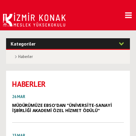
Kategoriler
Haberler
HABERLER
26
MAR
MÜDÜRÜMÜZE EBSO'DAN "ÜNİVERSİTE-SANAYİ
İŞBİRLİĞİ AKADEMİ ÖZEL HİZMET ÖDÜLÜ"
23
MAR