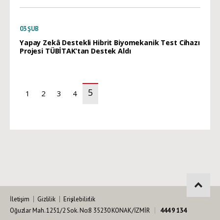
03
ŞUB
Yapay Zekâ Destekli Hibrit Biyomekanik Test Cihazı
Projesi TÜBİTAK’tan Destek Aldı
5
1
2
3
4
(current)
İletişim
Gizlilik
Erişilebilirlik
Oğuzlar Mah. 1251/2 Sok. No:8 35230 KONAK/İZMİR
444 9 134