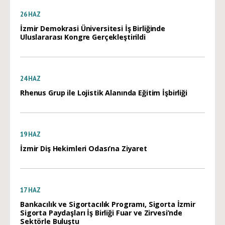
26
HAZ
İzmir Demokrasi Üniversitesi İş Birliğinde
Uluslararası Kongre Gerçekleştirildi
24
HAZ
Rhenus Grup ile Lojistik Alanında Eğitim İşbirliği
19
HAZ
İzmir Diş Hekimleri Odası’na Ziyaret
17
HAZ
Bankacılık ve Sigortacılık Programı, Sigorta İzmir
Sigorta Paydaşları İş Birliği Fuar ve Zirvesi’nde
Sektörle Buluştu