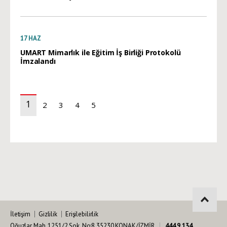
17
HAZ
UMART Mimarlık ile Eğitim İş Birliği Protokolü
İmzalandı
1
2
3
4
5
(current)
İletişim
Gizlilik
Erişilebilirlik
Oğuzlar Mah. 1251/2 Sok. No:8 35230 KONAK/İZMİR
444 9 134