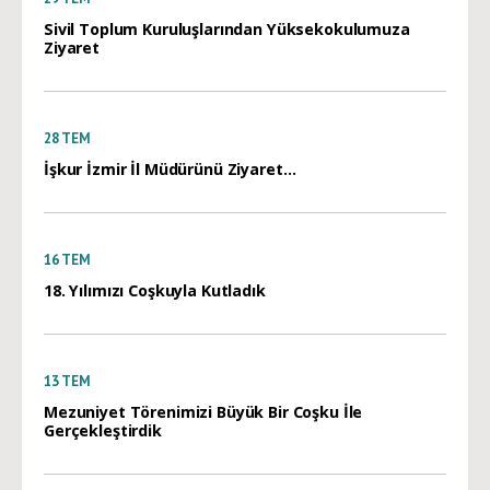
Sivil Toplum Kuruluşlarından Yüksekokulumuza
Ziyaret
28
TEM
İşkur İzmir İl Müdürünü Ziyaret…
16
TEM
18. Yılımızı Coşkuyla Kutladık
13
TEM
Mezuniyet Törenimizi Büyük Bir Coşku İle
Gerçekleştirdik