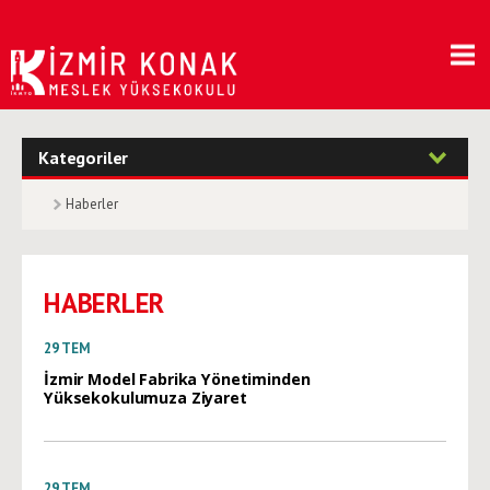
Kategoriler
Haberler
HABERLER
29
TEM
İzmir Model Fabrika Yönetiminden
Yüksekokulumuza Ziyaret
29
TEM