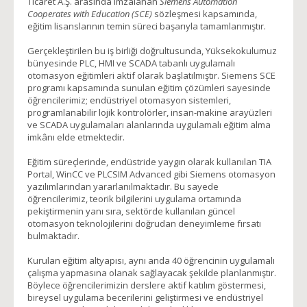
Ticaret A.Ş. arasında imzalanan
Siemens Automation
Cooperates with Education (SCE)
sözleşmesi kapsamında,
eğitim lisanslarının temin süreci başarıyla tamamlanmıştır.
Gerçekleştirilen bu iş birliği doğrultusunda, Yüksekokulumuz
bünyesinde PLC, HMI ve SCADA tabanlı uygulamalı
otomasyon eğitimleri aktif olarak başlatılmıştır. Siemens SCE
programı kapsamında sunulan eğitim çözümleri sayesinde
öğrencilerimiz; endüstriyel otomasyon sistemleri,
programlanabilir lojik kontrolörler, insan-makine arayüzleri
ve SCADA uygulamaları alanlarında uygulamalı eğitim alma
imkânı elde etmektedir.
Eğitim süreçlerinde, endüstride yaygın olarak kullanılan TIA
Portal, WinCC ve PLCSIM Advanced gibi Siemens otomasyon
yazılımlarından yararlanılmaktadır. Bu sayede
öğrencilerimiz, teorik bilgilerini uygulama ortamında
pekiştirmenin yanı sıra, sektörde kullanılan güncel
otomasyon teknolojilerini doğrudan deneyimleme fırsatı
bulmaktadır.
Kurulan eğitim altyapısı, aynı anda 40 öğrencinin uygulamalı
çalışma yapmasına olanak sağlayacak şekilde planlanmıştır.
Böylece öğrencilerimizin derslere aktif katılım göstermesi,
bireysel uygulama becerilerini geliştirmesi ve endüstriyel