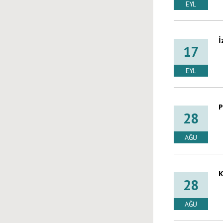
EYL
İ
17
EYL
P
28
AĞU
K
28
AĞU