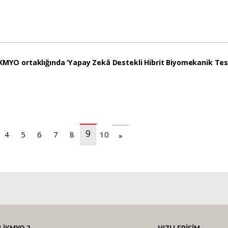
KMYO ortaklığında ‘Yapay Zekâ Destekli Hibrit Biyomekanik Test C
9
4
5
6
7
8
10
»
(current)