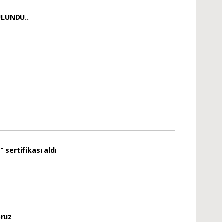
 BULUNDU..
sertifikası aldı
oruz