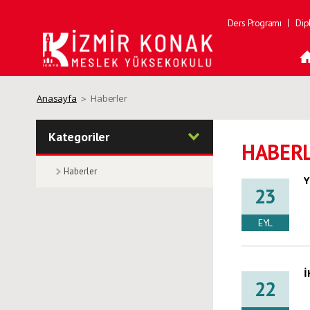
Ders Programı
Dip
Anasayfa
Haberler
Kategoriler
HABER
Haberler
Y
23
EYL
İ
22