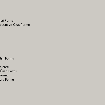
neri Formu
İletişim ve Onay Formu
tılım Formu
ojeleri
Öneri Formu
 Formu
vuru Formu
i