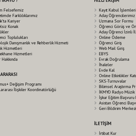
 İKMYO ?
HIZLI ERİŞİM
im Felsefemiz
Kayıt Kabul İşlemleri
timde Farklılıklarımız
Aday Öğrencilerimiz
k'ta Kariyer
Uzmana Sor Formu
lsiz Konak
Öğrenci Görüş ve Ö
likler
Aday Öğrenci İzinli 
nci Toplulukları
Online Ödeme
olojik Danışmanlık ve Rehberlik Hizmeti
Öğrenci Giriş
ık Hizmetleri
Web Mail Giriş
khane Hizmetleri
EBYS
r Hakkında
Evrak Doğrulama
İhaleler
Evde Kal
ARARASI
Online Etkinlikler Ka
SKS-Turnuvalar
mus+ Değişim Programı
Bilimsel Araştırma Pr
lararası İlişkiler Koordinatörlüğü
İKMYO Radyo Müzik 
İşkur Eğitim Başvuru
Asistan Öğrenci Baş
Geri Bildirim Merkez
İLETİŞİM
İrtibat Kur