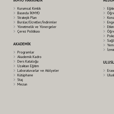
İKMYO HAKKINDA
NEDEN
Kurumsal Kimlik
Eğit
Basında İKMYO
Öğre
Stratejik Plan
Kona
Burslar/Ücretler/İndirimler
Enge
Yönetmelik ve Yönergeler
Etkin
Çerez Politikası
Öğre
Psik
Sağl
AKADEMİK
Yeme
İzmi
Programlar
Akademik Kadro
Ders Kataloğu
ULUSL
Uzaktan Eğitim
Laboratuvarlar ve Atölyeler
Eras
Kütüphane
Ulus
Staj
Mezun