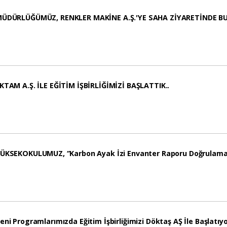
MÜDÜRLÜĞÜMÜZ, RENKLER MAKİNE A.Ş.'YE SAHA ZİYARETİNDE
KTAM A.Ş. İLE EĞİTİM İŞBİRLİĞİMİZİ BAŞLATTIK..
ÜKSEKOKULUMUZ, ‘’Karbon Ayak İzi Envanter Raporu Doğrulama’’ 
eni Programlarımızda Eğitim İşbirliğimizi Döktaş AŞ İle Başlatıy