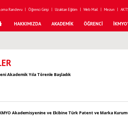
loma Randevu
Öğrenci Girişi
Uzaktan Eğitim
Web Mail
Mezun
AKTS
HAKKIMIZDA
AKADEMIK
ÖĞRENCI
İKMYO
LER
eni Akademik Yıla Törenle Başladık
KMYO Akademisyenine ve Ekibine Türk Patent ve Marka Kurum