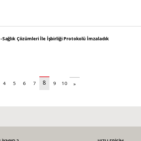
-Sağlık Çözümleri İle İşbirliği Protokolü İmzaladık
8
4
5
6
7
9
10
»
(current)