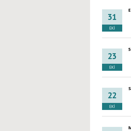
E
31
EKI
5
23
EKI
S
22
EKI
M