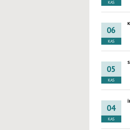
KAS
K
06
KAS
S
05
KAS
İ
04
KAS