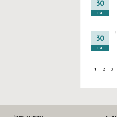
30
EYL
T
30
EYL
1
2
3