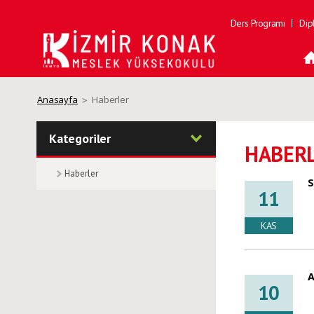
Ders Programı
Dip
Anasayfa
Haberler
Kategoriler
HABER
Haberler
S
11
KAS
A
10