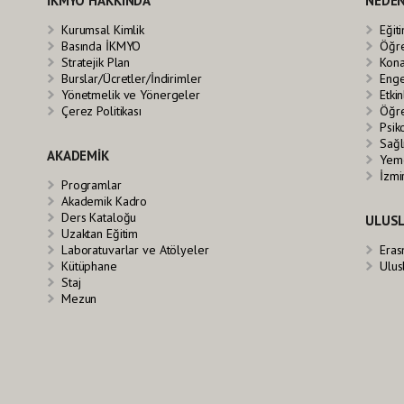
İKMYO HAKKINDA
NEDEN
Kurumsal Kimlik
Eğit
Basında İKMYO
Öğre
Stratejik Plan
Kona
Burslar/Ücretler/İndirimler
Enge
Yönetmelik ve Yönergeler
Etkin
Çerez Politikası
Öğre
Psik
Sağl
AKADEMİK
Yeme
İzmi
Programlar
Akademik Kadro
Ders Kataloğu
ULUSL
Uzaktan Eğitim
Laboratuvarlar ve Atölyeler
Eras
Kütüphane
Ulus
Staj
Mezun