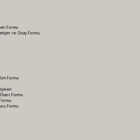
neri Formu
İletişim ve Onay Formu
tılım Formu
ojeleri
Öneri Formu
 Formu
vuru Formu
i