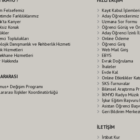
 İKMYO ?
HIZLI ERİŞİM
im Felsefemiz
Kayıt Kabul İşlemleri
timde Farklılıklarımız
Aday Öğrencilerimiz
k'ta Kariyer
Uzmana Sor Formu
lsiz Konak
Öğrenci Görüş ve Ö
likler
Aday Öğrenci İzinli 
nci Toplulukları
Online Ödeme
olojik Danışmanlık ve Rehberlik Hizmeti
Öğrenci Giriş
ık Hizmetleri
Web Mail Giriş
khane Hizmetleri
EBYS
r Hakkında
Evrak Doğrulama
İhaleler
Evde Kal
ARARASI
Online Etkinlikler Ka
SKS-Turnuvalar
mus+ Değişim Programı
Bilimsel Araştırma Pr
lararası İlişkiler Koordinatörlüğü
İKMYO Radyo Müzik 
İşkur Eğitim Başvuru
Asistan Öğrenci Baş
Geri Bildirim Merkez
İLETİŞİM
İrtibat Kur