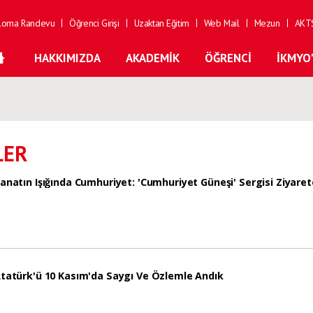
loma Randevu
Öğrenci Girişi
Uzaktan Eğitim
Web Mail
Mezun
AKTS
HAKKIMIZDA
AKADEMIK
ÖĞRENCI
İKMYO
LER
anatın Işığında Cumhuriyet: 'Cumhuriyet Güneşi' Sergisi Ziyarete
tatürk'ü 10 Kasım'da Saygı Ve Özlemle Andık