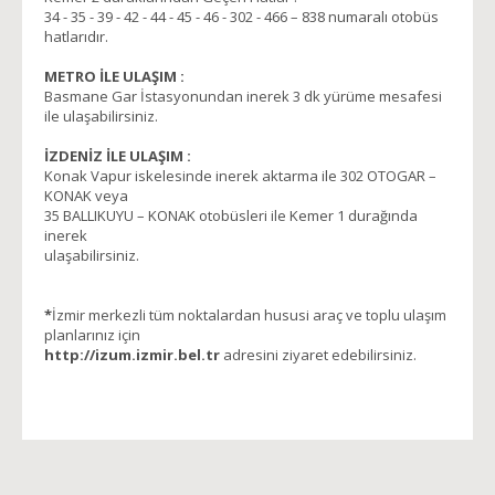
34 - 35 - 39 - 42 - 44 - 45 - 46 - 302 - 466 – 838 numaralı otobüs
hatlarıdır.
METRO İLE
ULAŞIM :
Basmane Gar İstasyonundan inerek 3 dk yürüme mesafesi
ile ulaşabilirsiniz.
İZDENİZ İLE
ULAŞIM :
Konak Vapur iskelesinde inerek aktarma ile 302 OTOGAR –
KONAK veya
35 BALLIKUYU – KONAK otobüsleri ile Kemer 1 durağında
inerek
ulaşabilirsiniz.
*
İzmir merkezli tüm noktalardan hususi araç ve toplu ulaşım
planlarınız için
http://izum.izmir.bel.tr
adresini ziyaret edebilirsiniz.