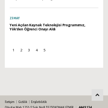
23
MAY
Yeni Açılan Kaynak Teknolojisi Programımız,
Yök’den Öğrenci Onayı Aldı
1
2
3
4
5
İletişim
Gizlilik
Erişilebilirlik
Oğuzlar Mah. 1251/2 Sok. No:8 35230 KONAK/İZMİR
444 9 134