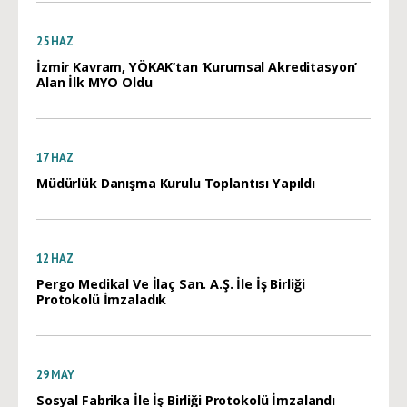
25
HAZ
İzmir Kavram, YÖKAK’tan ‘Kurumsal Akreditasyon’
Alan İlk MYO Oldu
17
HAZ
Müdürlük Danışma Kurulu Toplantısı Yapıldı
12
HAZ
Pergo Medikal Ve İlaç San. A.Ş. İle İş Birliği
Protokolü İmzaladık
29
MAY
Sosyal Fabrika İle İş Birliği Protokolü İmzalandı