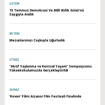
14
TEM
15 Temmuz Demokrasi Ve Milli Birlik Günü'nü
Saygıyla Andık
03
TEM
Mezunlarımızı Coşkuyla Uğurladık
27
HAZ
“Aktif Yaşlanma ve Kentsel Yaşam” Sempozyumu
Yüksekokulumuzda Gerçekleştirildi
26
HAZ
‘Kovan’ Filmi Aizanoi Film Festivali Finalinde