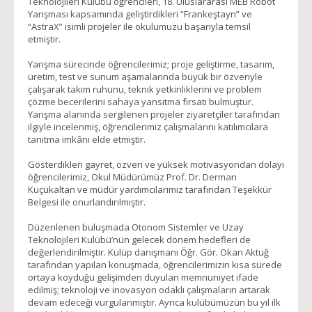
Teknolojileri Kulübü öğrencileri, 18. Uluslararası MEB Robot
Yarışması kapsamında geliştirdikleri “Frankeştayn” ve
“AstraX” isimli projeler ile okulumuzu başarıyla temsil
etmiştir.
Yarışma sürecinde öğrencilerimiz; proje geliştirme, tasarım,
üretim, test ve sunum aşamalarında büyük bir özveriyle
çalışarak takım ruhunu, teknik yetkinliklerini ve problem
çözme becerilerini sahaya yansıtma fırsatı bulmuştur.
Yarışma alanında sergilenen projeler ziyaretçiler tarafından
ilgiyle incelenmiş, öğrencilerimiz çalışmalarını katılımcılara
tanıtma imkânı elde etmiştir.
Gösterdikleri gayret, özveri ve yüksek motivasyondan dolayı
öğrencilerimiz, Okul Müdürümüz Prof. Dr. Derman
Küçükaltan ve müdür yardımcılarımız tarafından Teşekkür
Belgesi ile onurlandırılmıştır.
Düzenlenen buluşmada Otonom Sistemler ve Uzay
Teknolojileri Kulübü’nün gelecek dönem hedefleri de
değerlendirilmiştir. Kulüp danışmanı Öğr. Gör. Okan Aktuğ
tarafından yapılan konuşmada, öğrencilerimizin kısa sürede
ortaya koyduğu gelişimden duyulan memnuniyet ifade
edilmiş; teknoloji ve inovasyon odaklı çalışmaların artarak
devam edeceği vurgulanmıştır. Ayrıca kulübümüzün bu yıl ilk