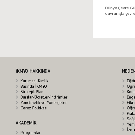
Dünya Çevre Günü
davranışla çevr
İKMYO HAKKINDA
NEDEN
Kurumsal Kimlik
Eğit
Basında İKMYO
Öğre
Stratejik Plan
Kona
Burslar/Ücretler/İndirimler
Enge
Yönetmelik ve Yönergeler
Etkin
Çerez Politikası
Öğre
Psik
Sağl
AKADEMİK
Yeme
İzmi
Programlar