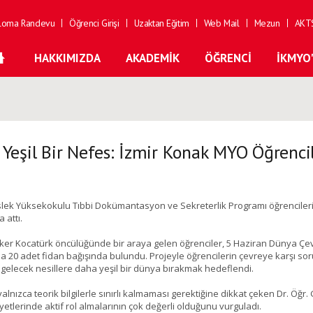
loma Randevu
Öğrenci Girişi
Uzaktan Eğitim
Web Mail
Mezun
AKTS
HAKKIMIZDA
AKADEMIK
ÖĞRENCI
İKMYO
 Yeşil Bir Nefes: İzmir Konak MYO Öğrenci
lek Yüksekokulu Tıbbi Dokümantasyon ve Sekreterlik Programı öğrencileri,
 attı.
erker Kocatürk öncülüğünde bir araya gelen öğrenciler, 5 Haziran Dünya Çe
a 20 adet fidan bağışında bulundu. Projeyle öğrencilerin çevreye karşı sorum
gelecek nesillere daha yeşil bir dünya bırakmak hedeflendi.
yalnızca teorik bilgilerle sınırlı kalmaması gerektiğine dikkat çeken Dr. Öğr
yetlerinde aktif rol almalarının çok değerli olduğunu vurguladı.