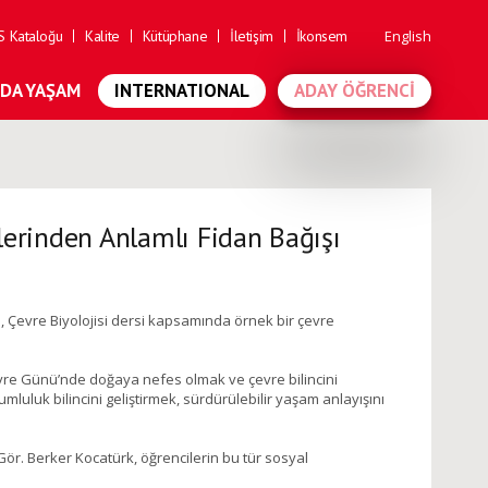
 Kataloğu
Kalite
Kütüphane
İletişim
İkonsem
English
'DA YAŞAM
INTERNATIONAL
ADAY ÖĞRENCI
lerinden Anlamlı Fidan Bağışı
 Çevre Biyolojisi dersi kapsamında örnek bir çevre
vre Günü’nde doğaya nefes olmak ve çevre bilincini
luluk bilincini geliştirmek, sürdürülebilir yaşam anlayışını
. Gör. Berker Kocatürk, öğrencilerin bu tür sosyal