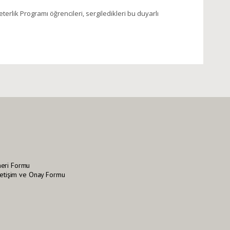
lik Programı öğrencileri, sergiledikleri bu duyarlı
neri Formu
İletişim ve Onay Formu