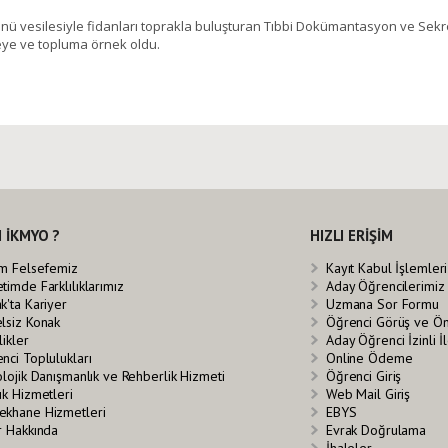
 vesilesiyle fidanları toprakla buluşturan Tıbbi Dokümantasyon ve Sekreter
eye ve topluma örnek oldu.
 İKMYO ?
HIZLI ERİŞİM
im Felsefemiz
Kayıt Kabul İşlemleri
timde Farklılıklarımız
Aday Öğrencilerimiz
k'ta Kariyer
Uzmana Sor Formu
lsiz Konak
Öğrenci Görüş ve Ö
likler
Aday Öğrenci İzinli 
nci Toplulukları
Online Ödeme
olojik Danışmanlık ve Rehberlik Hizmeti
Öğrenci Giriş
ık Hizmetleri
Web Mail Giriş
khane Hizmetleri
EBYS
r Hakkında
Evrak Doğrulama