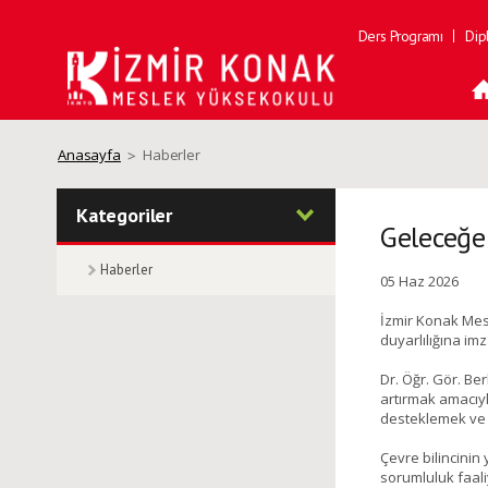
Ders Programı
Dip
Anasayfa
Haberler
Kategoriler
Geleceğe
Haberler
05 Haz 2026
İzmir Konak Mes
duyarlılığına imza
Dr. Öğr. Gör. B
artırmak amacıyl
desteklemek ve 
Çevre bilincinin 
sorumluluk faali