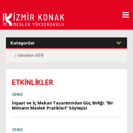
Kategoriler
Etkinlikler (639)
ETKİNLİKLER
30
NIS
İnşaat ve İç Mekan Tasarımından Güç Birliği: “Bir
Mimarın Meslek Pratikleri” Söyleşisi
29
NIS