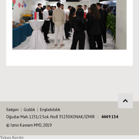
İletişim
Gizlilik
Erişilebilirlik
Oğuzlar Mah. 1251/2 Sok. No:8 35230 KONAK/İZMİR
444 9 134
© İzmir Kavram MYO, 2019
Yukarı Kaydır