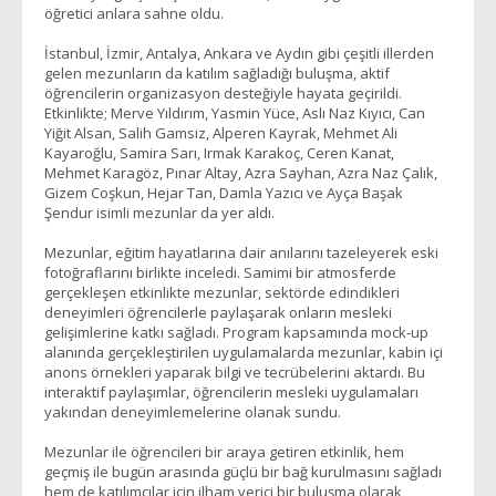
öğretici anlara sahne oldu.
İstanbul, İzmir, Antalya, Ankara ve Aydın gibi çeşitli illerden
gelen mezunların da katılım sağladığı buluşma, aktif
öğrencilerin organizasyon desteğiyle hayata geçirildi.
Etkinlikte; Merve Yıldırım, Yasmin Yüce, Aslı Naz Kıyıcı, Can
Yiğit Alsan, Salih Gamsız, Alperen Kayrak, Mehmet Ali
Kayaroğlu, Samira Sarı, Irmak Karakoç, Ceren Kanat,
Mehmet Karagöz, Pınar Altay, Azra Sayhan, Azra Naz Çalık,
Gizem Coşkun, Hejar Tan, Damla Yazıcı ve Ayça Başak
Şendur isimli mezunlar da yer aldı.
Mezunlar, eğitim hayatlarına dair anılarını tazeleyerek eski
fotoğraflarını birlikte inceledi. Samimi bir atmosferde
gerçekleşen etkinlikte mezunlar, sektörde edindikleri
deneyimleri öğrencilerle paylaşarak onların mesleki
gelişimlerine katkı sağladı. Program kapsamında mock-up
alanında gerçekleştirilen uygulamalarda mezunlar, kabin içi
anons örnekleri yaparak bilgi ve tecrübelerini aktardı. Bu
interaktif paylaşımlar, öğrencilerin mesleki uygulamaları
yakından deneyimlemelerine olanak sundu.
Mezunlar ile öğrencileri bir araya getiren etkinlik, hem
geçmiş ile bugün arasında güçlü bir bağ kurulmasını sağladı
hem de katılımcılar için ilham verici bir buluşma olarak