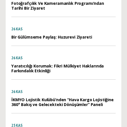
Fotoğrafçılık Ve Kameramanlık Programı’ndan
Tarihi Bir Ziyaret
26
KAS
Bir Gülümseme Paylaş: Huzurevi Ziyareti
26
KAS
Yaratıcılığı Korumak: Fikri Mülkiyet Haklarında
Farkındalık Etkinliği
26
KAS
İKMYO Lojistik Kulübü’nden “Hava Kargo Lojistiğine
360° Bakış ve Gelecekteki Dönüşümler” Paneli
25
KAS