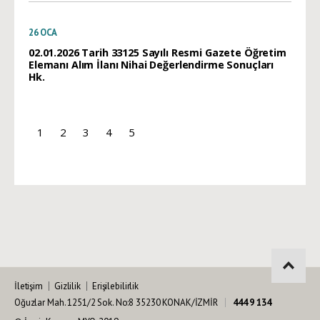
26
OCA
02.01.2026 Tarih 33125 Sayılı Resmi Gazete Öğretim
Elemanı Alım İlanı Nihai Değerlendirme Sonuçları
Hk.
1
2
3
4
5
İletişim
Gizlilik
Erişilebilirlik
Oğuzlar Mah. 1251/2 Sok. No:8 35230 KONAK/İZMİR
444 9 134