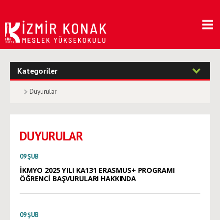
Kategoriler
Duyurular
DUYURULAR
09
ŞUB
İKMYO 2025 YILI KA131 ERASMUS+ PROGRAMI
ÖĞRENCİ BAŞVURULARI HAKKINDA
09
ŞUB