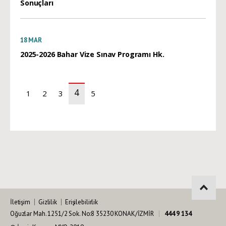
Sonuçları
18
MAR
2025-2026 Bahar Vize Sınav Programı Hk.
4
1
2
3
5
(current)
İletişim
Gizlilik
Erişilebilirlik
Oğuzlar Mah. 1251/2 Sok. No:8 35230 KONAK/İZMİR
444 9 134