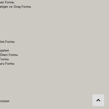
neri Formu
İletişim ve Onay Formu
tılım Formu
ojeleri
Öneri Formu
 Formu
vuru Formu
i
resleri