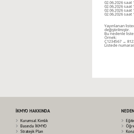
02.06.2026 saat 
02.06.2026 saat 1
02.06.2026 saat 
02.06.2026 saat 
Yayınlanan liste
değiştirilmiştir.
Bu nedenle liste
Örnek:
Ç1234567 → 812
Listede numarası
İKMYO HAKKINDA
NEDEN
Kurumsal Kimlik
Eğit
Basında İKMYO
Öğre
Stratejik Plan
Kona