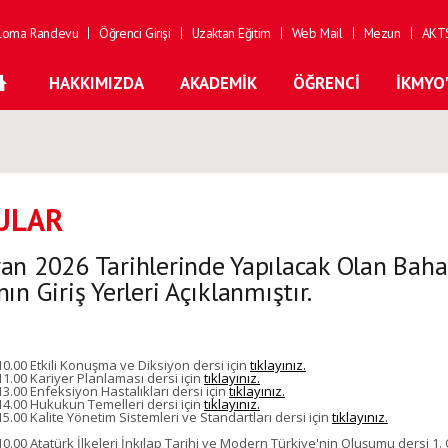
loma Randevu
Öğrenci Girişi
Uzaktan Eğitim
Web Mail
Mezun
AKTS
HAKKIMIZDA
AKADEMIK
ÖĞRENCI
İKMYO
ULAR
ran 2026 Tarihlerinde Yapılacak Olan Bah
nın Giriş Yerleri Açıklanmıştır.
10.00 Etkili Konuşma ve Diksiyon dersi için
tıklayınız.
11.00 Kariyer Planlaması dersi için
tıklayınız.
13.00 Enfeksiyon Hastalıkları dersi için
tıklayınız.
14.00 Hukukun Temelleri dersi için
tıklayınız.
15.00 Kalite Yönetim Sistemleri ve Standartları dersi için
tıklayınız.
10.00 Atatürk İlkeleri İnkılap Tarihi ve Modern Türkiye'nin Oluşumu dersi 1.