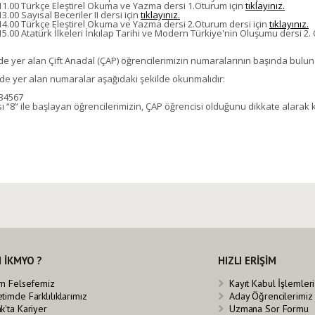
11.00 Türkçe Eleştirel Okuma ve Yazma dersi 1.Oturum için
tıklayınız.
3.00 Sayısal Beceriler II dersi için
tıklayınız.
14.00 Türkçe Eleştirel Okuma ve Yazma dersi 2.Oturum dersi için
tıklayınız.
15.00 Atatürk İlkeleri İnkılap Tarihi ve Modern Türkiye'nin Oluşumu dersi 2.
de yer alan Çift Anadal (ÇAP) öğrencilerimizin numaralarının başında bulun
de yer alan numaralar aşağıdaki şekilde okunmalıdır:
34567
 “8” ile başlayan öğrencilerimizin, ÇAP öğrencisi olduğunu dikkate alarak 
 İKMYO ?
HIZLI ERİŞİM
im Felsefemiz
Kayıt Kabul İşlemleri
timde Farklılıklarımız
Aday Öğrencilerimiz
k'ta Kariyer
Uzmana Sor Formu