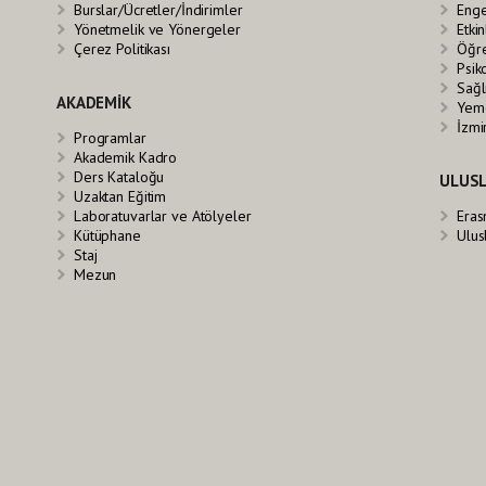
Burslar/Ücretler/İndirimler
Enge
Yönetmelik ve Yönergeler
Etkin
Çerez Politikası
Öğre
Psik
Sağl
AKADEMİK
Yeme
İzmi
Programlar
Akademik Kadro
Ders Kataloğu
ULUSL
Uzaktan Eğitim
Laboratuvarlar ve Atölyeler
Eras
Kütüphane
Ulus
Staj
Mezun