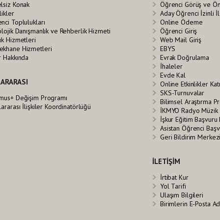
lsiz Konak
Öğrenci Görüş ve Ö
likler
Aday Öğrenci İzinli 
nci Toplulukları
Online Ödeme
olojik Danışmanlık ve Rehberlik Hizmeti
Öğrenci Giriş
ık Hizmetleri
Web Mail Giriş
khane Hizmetleri
EBYS
r Hakkında
Evrak Doğrulama
İhaleler
Evde Kal
ARARASI
Online Etkinlikler Ka
SKS-Turnuvalar
mus+ Değişim Programı
Bilimsel Araştırma Pr
lararası İlişkiler Koordinatörlüğü
İKMYO Radyo Müzik 
İşkur Eğitim Başvuru
Asistan Öğrenci Baş
Geri Bildirim Merkez
İLETİŞİM
İrtibat Kur
Yol Tarifi
Ulaşım Bilgileri
Birimlerin E-Posta Ad