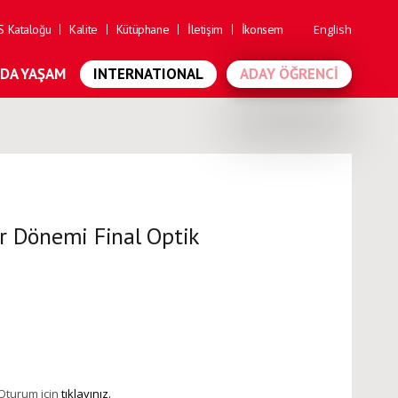
 Kataloğu
Kalite
Kütüphane
İletişim
İkonsem
English
'DA YAŞAM
INTERNATIONAL
ADAY ÖĞRENCI
ar Dönemi Final Optik
 Oturum için
tıklayınız.