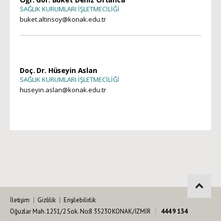
SAĞLIK KURUMLARI İŞLETMECİLİĞİ
buket.altinsoy@konak.edu.tr
Doç. Dr. Hüseyin Aslan
SAĞLIK KURUMLARI İŞLETMECİLİĞİ
huseyin.aslan@konak.edu.tr
İletişim
Gizlilik
Erişilebilirlik
Oğuzlar Mah. 1251/2 Sok. No:8 35230 KONAK/İZMİR
444 9 134