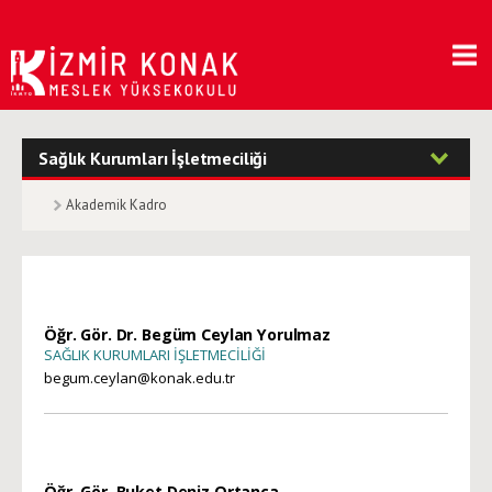
Sağlık Kurumları İşletmeciliği
Akademik Kadro
Öğr. Gör. Dr. Begüm Ceylan Yorulmaz
SAĞLIK KURUMLARI İŞLETMECİLİĞİ
begum.ceylan@konak.edu.tr
Öğr. Gör. Buket Deniz Ortanca