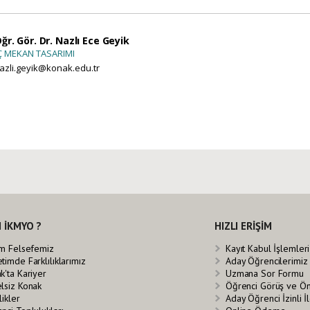
ğr. Gör. Dr. Nazlı Ece Geyik
Ç MEKAN TASARIMI
azli.geyik@konak.edu.tr
 İKMYO ?
HIZLI ERİŞİM
im Felsefemiz
Kayıt Kabul İşlemleri
timde Farklılıklarımız
Aday Öğrencilerimiz
k'ta Kariyer
Uzmana Sor Formu
lsiz Konak
Öğrenci Görüş ve Ö
likler
Aday Öğrenci İzinli 