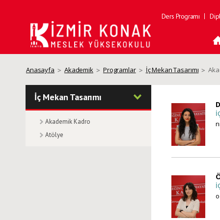
Ders Programı
Dip
Anasayfa
Akademik
Programlar
İç Mekan Tasarımı
Aka
İç Mekan Tasarımı
D
İ
Akademik Kadro
n
Atölye
Ö
İ
o