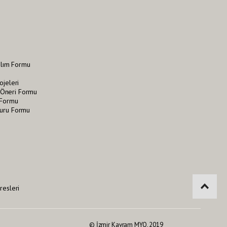
tılım Formu
ojeleri
Öneri Formu
 Formu
vuru Formu
i
resleri
© İzmir Kavram MYO, 2019