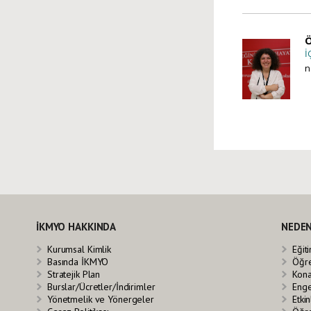
Ö
İ
n
İKMYO HAKKINDA
NEDEN
Kurumsal Kimlik
Eğit
Basında İKMYO
Öğre
Stratejik Plan
Kona
Burslar/Ücretler/İndirimler
Enge
Yönetmelik ve Yönergeler
Etkin