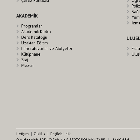
Çerez Politikası
Öğre
Psik
Sağl
AKADEMİK
Yeme
İzmi
Programlar
Akademik Kadro
Ders Kataloğu
ULUSL
Uzaktan Eğitim
Laboratuvarlar ve Atölyeler
Eras
Kütüphane
Ulus
Staj
Mezun
İletişim
Gizlilik
Erişilebilirlik