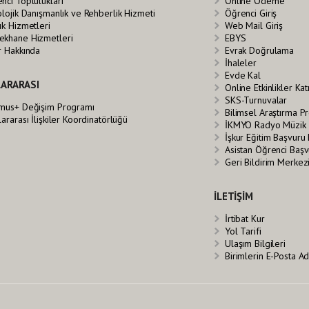
nci Toplulukları
Online Ödeme
olojik Danışmanlık ve Rehberlik Hizmeti
Öğrenci Giriş
ık Hizmetleri
Web Mail Giriş
khane Hizmetleri
EBYS
r Hakkında
Evrak Doğrulama
İhaleler
Evde Kal
ARARASI
Online Etkinlikler Ka
SKS-Turnuvalar
mus+ Değişim Programı
Bilimsel Araştırma Pr
lararası İlişkiler Koordinatörlüğü
İKMYO Radyo Müzik 
İşkur Eğitim Başvuru
Asistan Öğrenci Baş
Geri Bildirim Merkez
İLETİŞİM
İrtibat Kur
Yol Tarifi
Ulaşım Bilgileri
Birimlerin E-Posta Ad