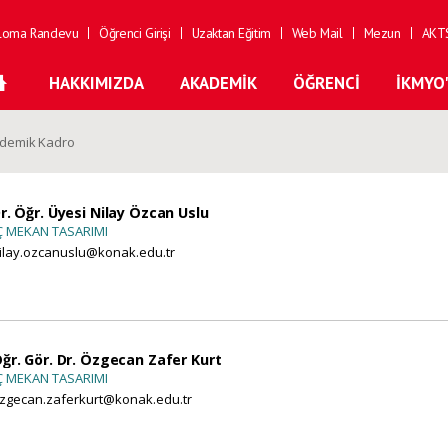
loma Randevu
Öğrenci Girişi
Uzaktan Eğitim
Web Mail
Mezun
AKTS
HAKKIMIZDA
AKADEMIK
ÖĞRENCI
İKMYO
demik Kadro
r. Öğr. Üyesi Nilay Özcan Uslu
Ç MEKAN TASARIMI
ilay.ozcanuslu@konak.edu.tr
ğr. Gör. Dr. Özgecan Zafer Kurt
Ç MEKAN TASARIMI
zgecan.zaferkurt@konak.edu.tr