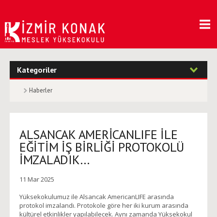
Kategoriler
Haberler
ALSANCAK AMERİCANLIFE İLE
EĞİTİM İŞ BİRLİĞİ PROTOKOLÜ
İMZALADIK…
11 Mar 2025
Yüksekokulumuz ile Alsancak AmericanLIFE arasında
protokol imzalandı. Protokole göre her iki kurum arasında
kültürel etkinlikler yapılabilecek. Aynı zamanda Yüksekokul