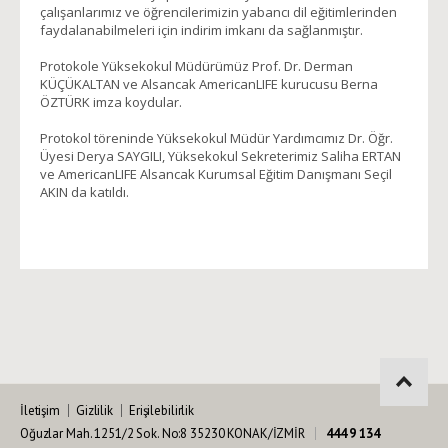
çalışanlarımız ve öğrencilerimizin yabancı dil eğitimlerinden
faydalanabilmeleri için indirim imkanı da sağlanmıştır.
Protokole Yüksekokul Müdürümüz Prof. Dr. Derman
KÜÇÜKALTAN ve Alsancak AmericanLIFE kurucusu Berna
ÖZTÜRK imza koydular.
Protokol töreninde Yüksekokul Müdür Yardımcımız Dr. Öğr.
Üyesi Derya SAYGILI, Yüksekokul Sekreterimiz Saliha ERTAN
ve AmericanLIFE Alsancak Kurumsal Eğitim Danışmanı Seçil
AKIN da katıldı.
İletişim
Gizlilik
Erişilebilirlik
Oğuzlar Mah. 1251/2 Sok. No:8 35230 KONAK/İZMİR
444 9 134