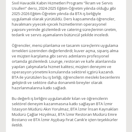
Sivil Havacılık Kabin Hizmetleri Programı “İkram ve Servis
Usulleri” dersi, 2024-2025 Eğitim-Öğretim yılında olduğu gibi
2025-2026 Eğitim-Öğretim yılında da BTA iş birliğiyle
uygulamalı olarak yürütüldü. Ders kapsamında öğrenciler,
havalimanı yiyecek-içecek hizmetlerinin operasyonel
yapısını yerinde gözlemledi ve catering süreçlerinin üretim,
tedarik ve servis aşamalarını bütüncül şekilde inceledi.
Öğrenciler, menü planlama ve tasarım süreçlerini uygulama
örnekleri üzerinden değerlendirdi; kuver açma, sipariş alma
ve müşteri karşılama gibi servis adımlarını profesyonel
ortamda gözlemledi. Lounge, restoran ve kafe alanlarında
yapılan çalışmalarla hizmet kalitesi, müşteri deneyimi ve
operasyon yönetimi konularında sektörel içgörü kazandı.
BTA ile yürütülen bu iş birliği, öğrencilerin mesleki becerilerini
geliştirdi ve sektöre daha donanımlı bireyler olarak
hazırlanmalarına katkı sağladı.
Bu değerli iş birliğini uygulanabilir kılan ve öğrencilerin
sektörel deneyim kazanmasına katkı sağlayan BTA İzmir
İstasyon Müdürü Akın Yorulmaz, BTA İzmir İnsan Kaynakları
Müdürü Çağlar Hizyılmaz, BTA İzmir Restoran Müdürü Emre
Bostancı ve BTA İzmir Aşçıbaşı Fırat Canik’e içten teşekkürler
iletildi.