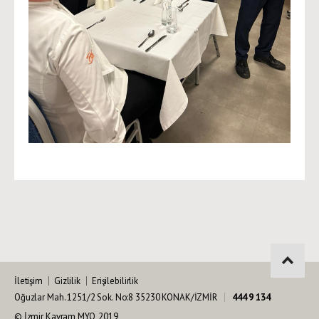
İletişim
Gizlilik
Erişilebilirlik
Oğuzlar Mah. 1251/2 Sok. No:8 35230 KONAK/İZMİR
444 9 134
© İzmir Kavram MYO, 2019