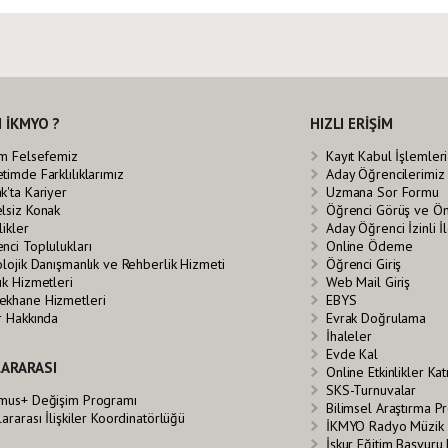
 İKMYO ?
HIZLI ERİŞİM
im Felsefemiz
Kayıt Kabul İşlemleri
timde Farklılıklarımız
Aday Öğrencilerimiz
k'ta Kariyer
Uzmana Sor Formu
lsiz Konak
Öğrenci Görüş ve Ö
likler
Aday Öğrenci İzinli 
nci Toplulukları
Online Ödeme
olojik Danışmanlık ve Rehberlik Hizmeti
Öğrenci Giriş
ık Hizmetleri
Web Mail Giriş
khane Hizmetleri
EBYS
r Hakkında
Evrak Doğrulama
İhaleler
Evde Kal
ARARASI
Online Etkinlikler Ka
SKS-Turnuvalar
mus+ Değişim Programı
Bilimsel Araştırma Pr
lararası İlişkiler Koordinatörlüğü
İKMYO Radyo Müzik 
İşkur Eğitim Başvuru