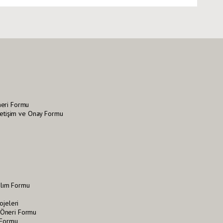
neri Formu
İletişim ve Onay Formu
tılım Formu
ojeleri
Öneri Formu
 Formu