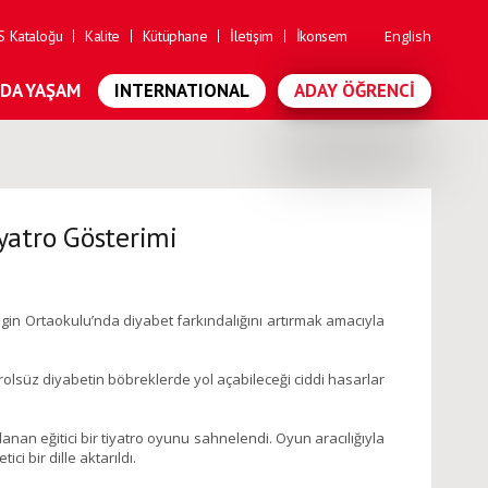
 Kataloğu
Kalite
Kütüphane
İletişim
İkonsem
English
'DA YAŞAM
INTERNATIONAL
ADAY ÖĞRENCI
iyatro Gösterimi
gin Ortaokulu’nda diyabet farkındalığını artırmak amacıyla
ontrolsüz diyabetin böbreklerde yol açabileceği ciddi hasarlar
nan eğitici bir tiyatro oyunu sahnelendi. Oyun aracılığıyla
ci bir dille aktarıldı.