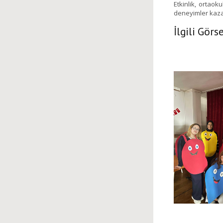
Etkinlik, ortaok
deneyimler kaza
İlgili Görs