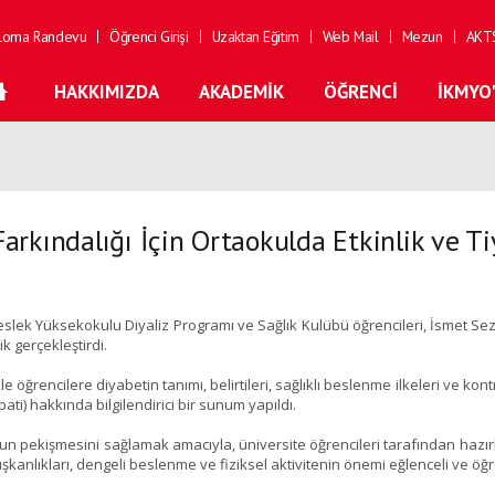
loma Randevu
Öğrenci Girişi
Uzaktan Eğitim
Web Mail
Mezun
AKTS
HAKKIMIZDA
AKADEMIK
ÖĞRENCI
İKMYO
arkındalığı İçin Ortaokulda Etkinlik ve T
lek Yüksekokulu Diyaliz Programı ve Sağlık Kulübü öğrencileri, İsmet Sez
lik gerçekleştirdi.
kle öğrencilere diyabetin tanımı, belirtileri, sağlıklı beslenme ilkeleri ve k
ati) hakkında bilgilendirici bir sunum yapıldı.
 pekişmesini sağlamak amacıyla, üniversite öğrencileri tarafından hazırla
ışkanlıkları, dengeli beslenme ve fiziksel aktivitenin önemi eğlenceli ve öğreti