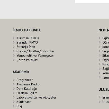
İKMYO HAKKINDA
NEDEN
Kurumsal Kimlik
Eğit
Basında İKMYO
Öğre
Stratejik Plan
Kona
Burslar/Ücretler/İndirimler
Enge
Yönetmelik ve Yönergeler
Etkin
Çerez Politikası
Öğre
Psik
Sağl
AKADEMİK
Yeme
İzmi
Programlar
Akademik Kadro
Ders Kataloğu
ULUSL
Uzaktan Eğitim
Laboratuvarlar ve Atölyeler
Eras
Kütüphane
Ulus
Staj