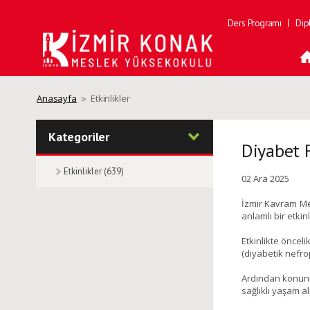
Ders Programı
Dip
Anasayfa
Etkinlikler
Kategoriler
Diyabet F
Etkinlikler (639)
02 Ara 2025
İzmir Kavram Mes
anlamlı bir etkin
Etkinlikte önceli
(diyabetik nefrop
Ardından konunun
sağlıklı yaşam al