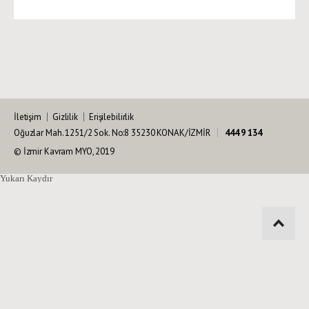
İletişim
Gizlilik
Erişilebilirlik
Oğuzlar Mah. 1251/2 Sok. No:8 35230 KONAK/İZMİR
444 9 134
© İzmir Kavram MYO, 2019
Yukarı Kaydır