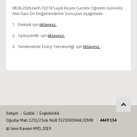
08.06.2026 tarih 33274 Sayılı Resmi Gazete Öğretim Görevlisi
Alım İlanı Ön Değerlendirme Sonuçları Aşağıdadır.
1. Elektrik için
tıklayınız.
2. Optisyenlik için
tıklayınız.
3. Yenilenebilir Enerji Teknikerliği için
tıklayınız.
İletişim
Gizlilik
Erişilebilirlik
Oğuzlar Mah. 1251/2 Sok. No:8 35230 KONAK/İZMİR
444 9 134
© İzmir Kavram MYO, 2019