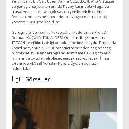
Yardımcımız Dr. Öğr. Üyesi Damla GÜZELDERE AYDIN, rüzgar
ve güneş enerjisi alanlarında Kuzey İzmir'deki Aliağa'da
ulusal ve uluslararası çok sayıda yenilenebilir enerji
firmasını bünyesinde barındıran "Aliağa OSB" (ALOSBİ)
Yönetim Kurulu'na katıldılar.
Görüşmelerden sonra Yüksekokul Müdürümüz Prof. Dr.
Derman KÜÇÜKALTAN ALOSBİ Yön. Kur. Başkanı Haluk
TEZCAN ile eğitim işbirliği protokolüne imza koydu. Firmalarla
koordinasyonun ALOSBİ yönetimi tarafından sağlanacağı
protokolle, bu alandaki öğrencilerimiz mesleki eğitimlerini
firmalarda uygulamalı olarak gerçekleştirebilecek. İmza
töreninde ALOSBİ Yönetim Kurulu Üyeleri de hazır
bulundular.
İlgili Görseller